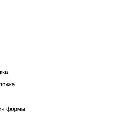
жка
 ложка
ния формы