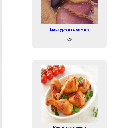
Бастурма говяжья
Куриные ножки