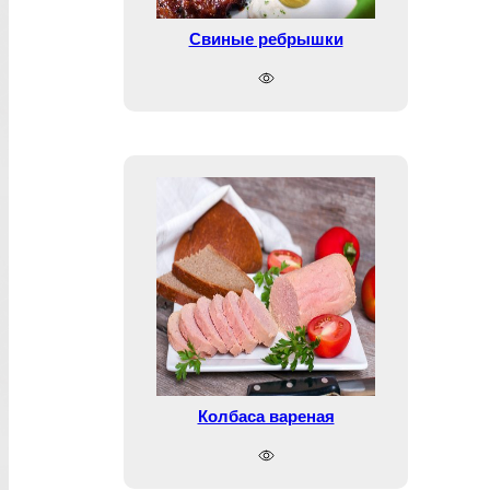
Свиные ребрышки
Колбаса вареная