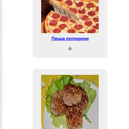
Пицца пепперони