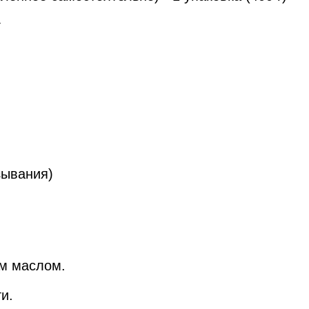
г
зывания)
ым маслом.
и.