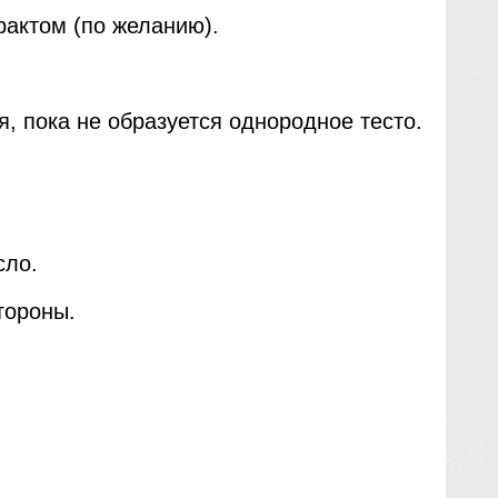
рактом (по желанию).
, пока не образуется однородное тесто.
сло.
тороны.