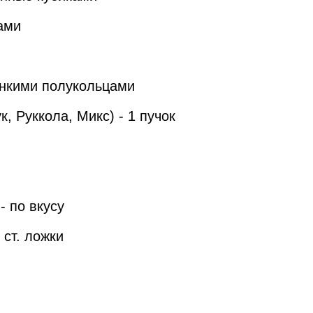
ами
и
тонкими полукольцами
, Руккола, Микс) - 1 пучок
- по вкусу
 ст. ложки