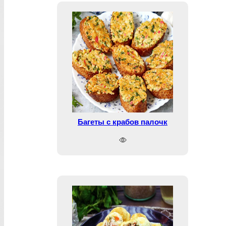
Багеты с крабов палочк