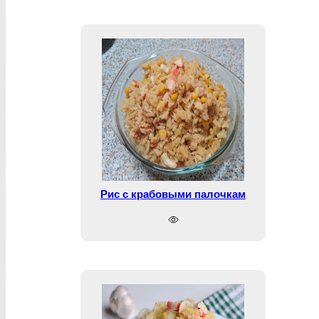
Рис с крабовыми палочкам