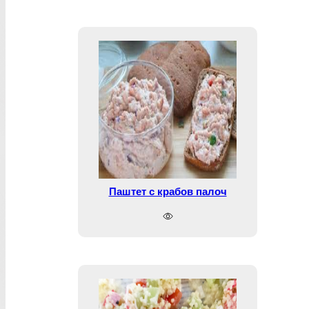
Паштет с крабов палоч