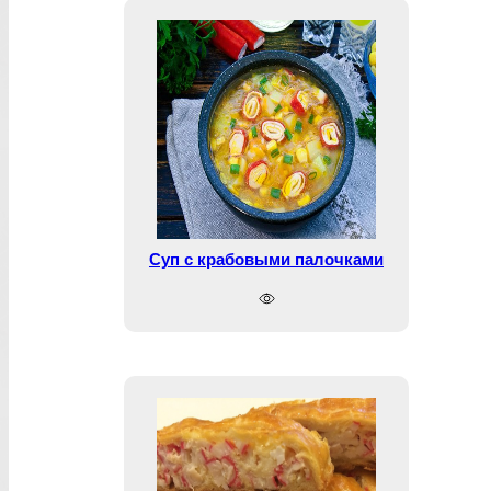
Суп с крабовыми палочками