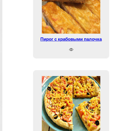
Пирог с крабовыми палочка