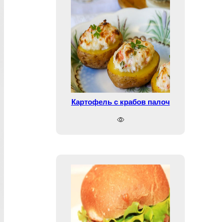
Картофель с крабов палоч